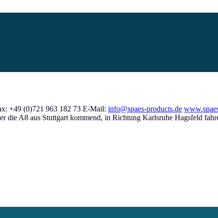
ax: +49 (0)721 963 182 73 E-Mail:
info@spaes-products.de
www.spaes
 die A8 aus Stuttgart kommend, in Richtung Karlsruhe Hagsfeld fahr